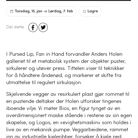
Torsdag, 15. jan
Lørdag, 7. feb
Lagre
Del dette
I Pursed Lip, Fan in Hand forvandler Anders Holen
galleriet til et metabolsk system der objekter puster,
sirkulerer og utøver press. Tittelen viser til teknikker
for å håndtere åndenød, og markerer et skifte fra
utmattelse til regulert sirkulasjon.
Skjelvende vegger av resirkulert plast gjør rommet til
en pustende deltaker der Holen utforsker tingenes
iboende vilje. Vi møter Bios, en figur tynget av en
overdimensjonert maske stående i restene av sin egen
skapelse, og Logos, en «evighetsmaskin» som holdes i
live av en mekanisk pumpe. Veggarbeidene, rammet
inn av industrielle kjøleribber, forsøker å kjøle ned