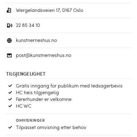
Wergelandsveien 17, 0167 Oslo
22 85 34 10
kunstnerneshus.no
post@kunstnerneshus.no
TILGJENGELIGHET
Gratis inngang for publikum med ledsagerbevis
HC heis tilgjengelig
Førerhunder er velkomne
HC WC
OMVISNINGER
Tilpasset omvisning etter behov