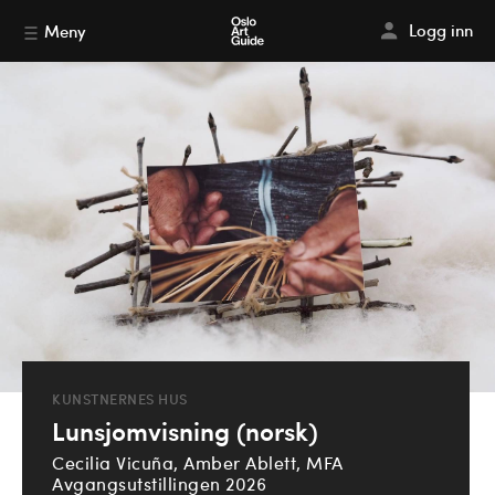
Logg inn
Meny
KUNSTNERNES HUS
Lunsjomvisning (norsk)
Cecilia Vicuña, Amber Ablett, MFA
Avgangsutstillingen 2026