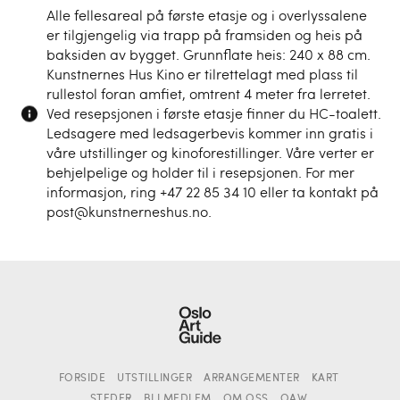
Alle fellesareal på første etasje og i overlyssalene
er tilgjengelig via trapp på framsiden og heis på
baksiden av bygget. Grunnflate heis: 240 x 88 cm.
Kunstnernes Hus Kino er tilrettelagt med plass til
rullestol foran amfiet, omtrent 4 meter fra lerretet.
Ved resepsjonen i første etasje finner du HC-toalett.
Ledsagere med ledsagerbevis kommer inn gratis i
våre utstillinger og kinoforestillinger. Våre verter er
behjelpelige og holder til i resepsjonen. For mer
informasjon, ring +47 22 85 34 10 eller ta kontakt på
post@kunstnerneshus.no.
FORSIDE
UTSTILLINGER
ARRANGEMENTER
KART
STEDER
BLI MEDLEM
OM OSS
OAW