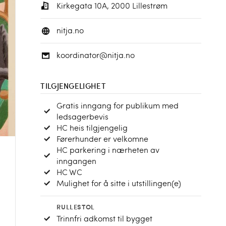
Kirkegata 10A, 2000 Lillestrøm
nitja.no
koordinator@nitja.no
TILGJENGELIGHET
Gratis inngang for publikum med
ledsagerbevis
HC heis tilgjengelig
Førerhunder er velkomne
HC parkering i nærheten av
inngangen
HC WC
Mulighet for å sitte i utstillingen(e)
RULLESTOL
Trinnfri adkomst til bygget