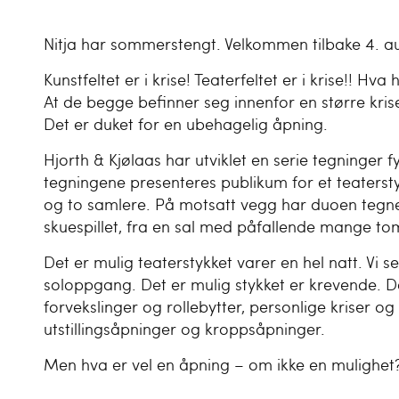
Nitja har sommerstengt. Velkommen tilbake 4. a
Kunstfeltet er i krise! Teaterfeltet er i krise!! Hva h
At de begge befinner seg innenfor en større kris
Det er duket for en ubehagelig åpning.
Hjorth & Kjølaas har utviklet en serie tegninger
tegningene presenteres publikum for et teaterst
og to samlere. På motsatt vegg har duoen tegnet i
skuespillet, fra en sal med påfallende mange to
Det er mulig teaterstykket varer en hel natt. Vi s
soloppgang. Det er mulig stykket er krevende. De
forvekslinger og rollebytter, personlige kriser og es
utstillingsåpninger og kroppsåpninger.
Men hva er vel en åpning – om ikke en mulighet