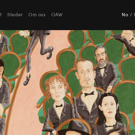
t
Steder
Om oss
OAW
No
/