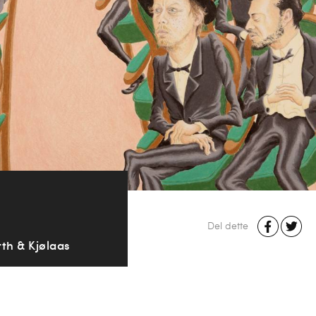
Del dette
rth & Kjølaas