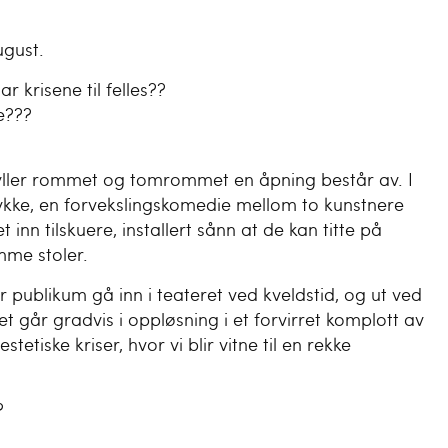
ugust.
ar krisene til felles??
e???
 fyller rommet og tomrommet en åpning består av. I
ykke, en forvekslingskomedie mellom to kunstnere
nn tilskuere, installert sånn at de kan titte på
mme stoler.
er publikum gå inn i teateret ved kveldstid, og ut ved
t går gradvis i oppløsning i et forvirret komplott av
tetiske kriser, hvor vi blir vitne til en rekke
?