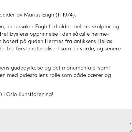
rbeider av Marius Engh (f. 1974).
Athen, undersøker Engh forholdet mellom skulptur og
trettbystens opprinnelse i den såkalte herme-
m basert på guden Hermes fra antikkens Hellas.
el ble først materialisert som en varde, og senere
.
tikkens gudedyrkelse og det monumentale, samt
en med pidestallens rolle som både bærer og
0 i Oslo Kunstforening!
F