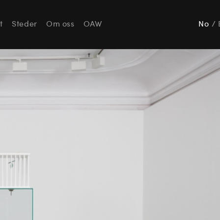
t
Steder
Om oss
OAW
No
/